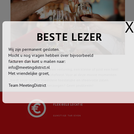
X
BESTE LEZER
Wij zijn permanent gesloten.
Mocht u nog vragen hebben over bijvoorbeeld
Partycentrum
facturen dan kunt u mailen naar:
info@meetingdistrict.nl
Een verjaardagsfeestje, een verloving, een kleine of juist een heel
Met vriendelijke groet,
grote bruiloft, een geboortefeest. Voor al deze mooie momenten
biedt onze locatie meerdere feestelijke en sfeervolle zalen.
Team MeetingDistrict
Wilt u zelf de catering verzorgen? Geen probleem!
FLEXIBELE LOCATIE
GUNSTIGE TARIEVEN